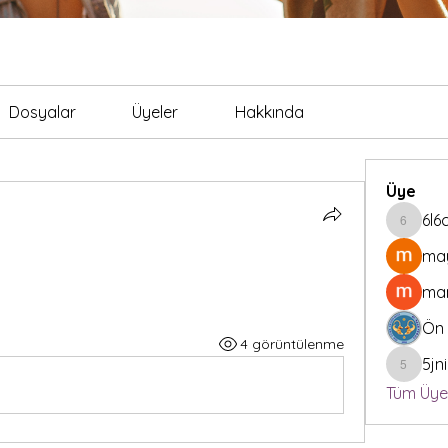
Dosyalar
Üyeler
Hakkında
Üye
6l6
6l6cpx
may
man
Ön 
4 görüntülenme
5jn
5jnierf1y
Tüm Üyel