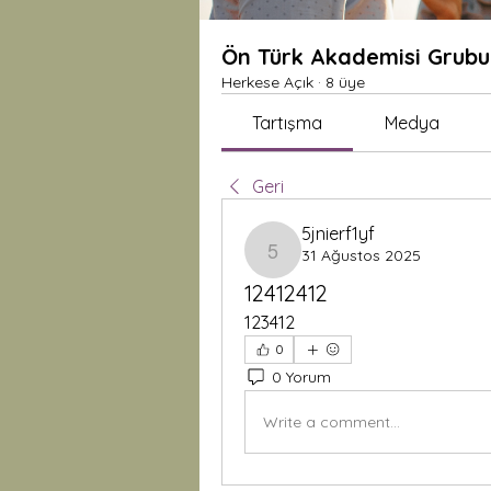
Ön Türk Akademisi Grubu
Herkese Açık
·
8 üye
Tartışma
Medya
Geri
5jnierf1yf
31 Ağustos 2025
5jnierf1yf
12412412
123412
0
0 Yorum
Write a comment...