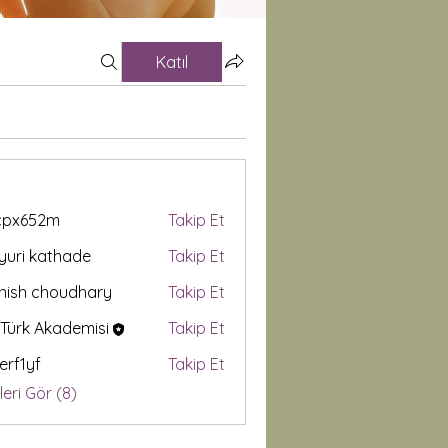
Katıl
cpx652m
Takip Et
652m
uri kathade
Takip Et
ish choudhary
Takip Et
Türk Akademisi
Takip Et
ierf1yf
Takip Et
f
eri Gör (8)