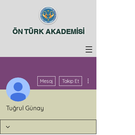
ÖN TÜRK AKADEMİSİ
Diğer Eylemler
Mesaj
Takip Et
Tuğrul Günay