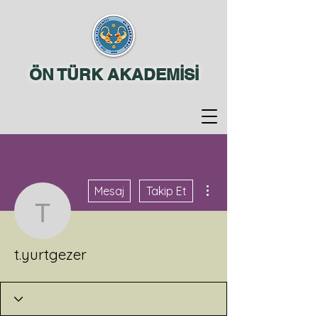
ÖN TÜRK AKADEMİSİ
Diğer Eylemler
Mesaj
Takip Et
t.yurtgezer
t.yurtgezer