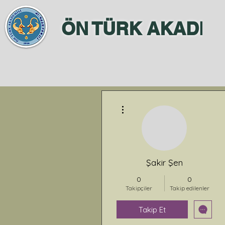
ÖN TÜRK AKADEM
Diğer Eylemler
Şakir Şen
0
0
Takipçiler
Takip edilenler
Takip Et