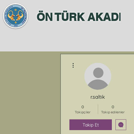
ÖN TÜRK AKADEM
Diğer Eylemler
r.saltik
0
0
Takipçiler
Takip edilenler
Takip Et