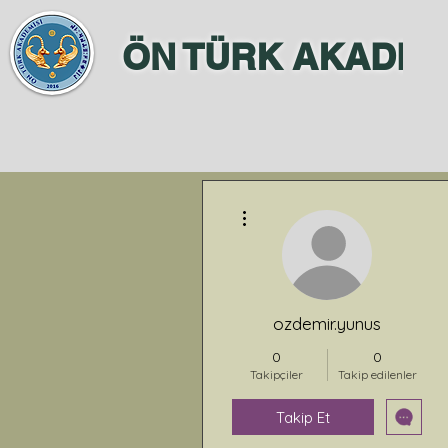
ÖN TÜRK AKADEM
Diğer Eylemler
ozdemir.yunus
0
0
Takipçiler
Takip edilenler
Takip Et