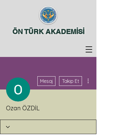
ÖN TÜRK AKADEMİSİ
Diğer Eylemler
Mesaj
Takip Et
Ozan ÖZDİL