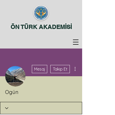
ÖN TÜRK AKADEMİSİ
Diğer Eylemler
Mesaj
Takip Et
Ogün