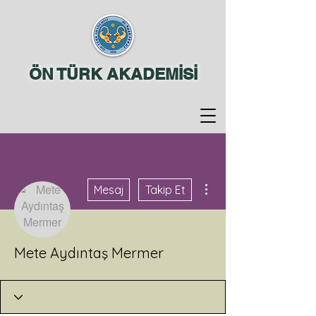
ÖN TÜRK AKADEMİSİ
Diğer Eylemler
Mesaj
Takip Et
Mete Aydıntaş Mermer