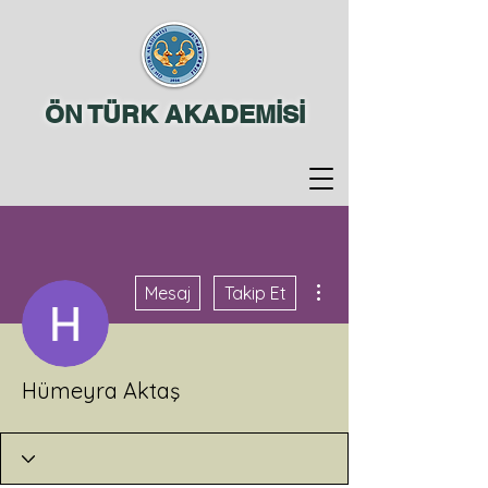
ÖN TÜRK AKADEMİSİ
Diğer Eylemler
Mesaj
Takip Et
Hümeyra Aktaş