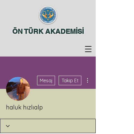
ÖN TÜRK AKADEMİSİ
Diğer Eylemler
Mesaj
Takip Et
haluk hızlıalp