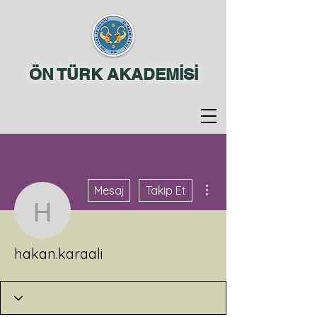
ÖN TÜRK AKADEMİSİ
Diğer Eylemler
Mesaj
Takip Et
hakan.karaali
hakan.karaali