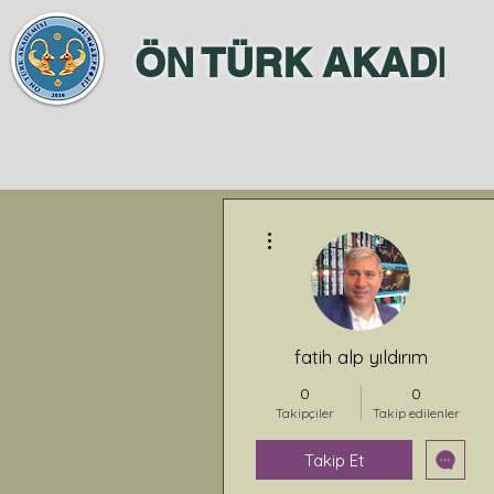
ÖN TÜRK AKADEM
Diğer Eylemler
fatih alp yıldırım
0
0
Takipçiler
Takip edilenler
Takip Et