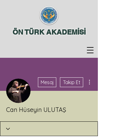
ÖN TÜRK AKADEMİSİ
Diğer Eylemler
Mesaj
Takip Et
Can Hüseyin ULUTAŞ