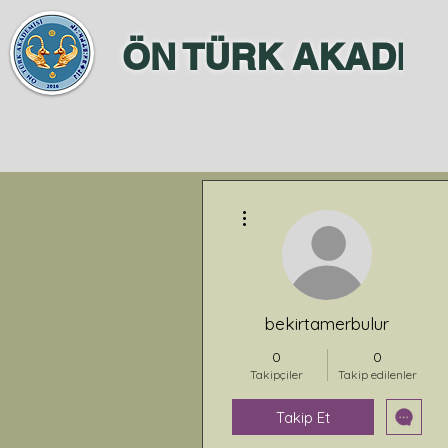
ÖN TÜRK AKADEM
Diğer Eylemler
bekirtamerbulur
0
0
Takipçiler
Takip edilenler
Takip Et