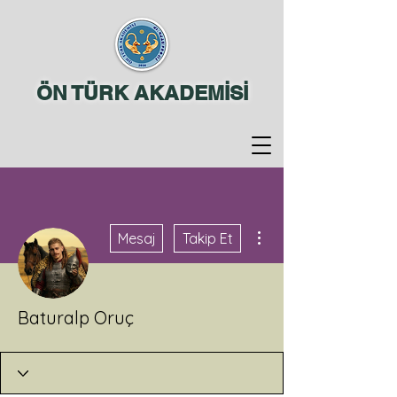
ÖN TÜRK AKADEMİSİ
Diğer Eylemler
Mesaj
Takip Et
Baturalp Oruç