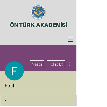
ÖN TÜRK AKADEMİSİ
Diğer Eylemler
Mesaj
Takip Et
Fatih