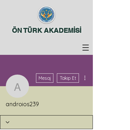
ÖN TÜRK AKADEMİSİ
Diğer Eylemler
Mesaj
Takip Et
androios239
androios239