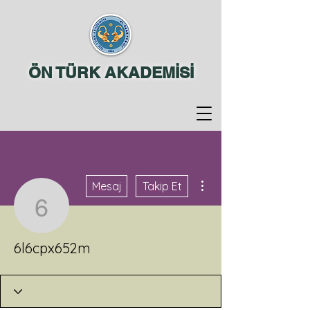
ÖN TÜRK AKADEMİSİ
Diğer Eylemler
Mesaj
Takip Et
6l6cpx652m
6l6cpx652m